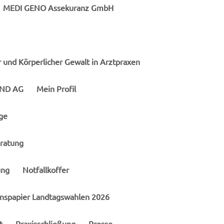
MEDI GENO Assekuranz GmbH
Social Media
Folgen Sie uns auf unseren
 und Körperlicher Gewalt in Arztpraxen
Plattformen.
ND AG
Mein Profil

Facebook-Fan werden
ge
eratung
Aktuelle MEDI-Times
ung
Notfallkoffer
onspapier Landtagswahlen 2026
MEDI-Newsletter
t
Praxisschließung
Presse