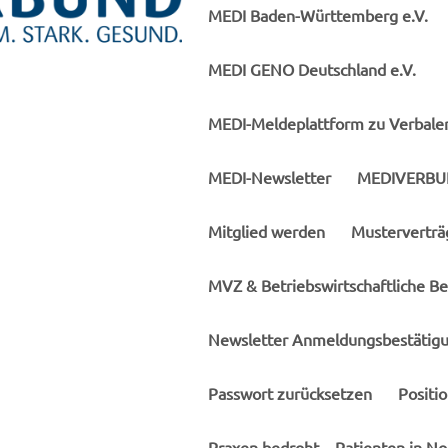
MEDI Baden-Württemberg e.V.
MEDI GENO Deutschland e.V.
MEDI-Meldeplattform zu Verbaler
MEDI-Newsletter
MEDIVERBU
Mitglied werden
Musterverträ
MVZ & Betriebswirtschaftliche B
Newsletter Anmeldungsbestätig
Passwort zurücksetzen
Positi
Praxen bedroht – Patienten in No