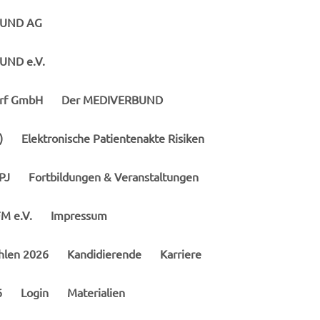
BUND AG
UND e.V.
arf GmbH
Der MEDIVERBUND
)
Elektronische Patientenakte Risiken
PJ
Fortbildungen & Veranstaltungen
FM e.V.
Impressum
len 2026
Kandidierende
Karriere
6
Login
Materialien
Zurück zur Übersicht