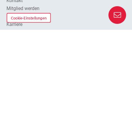
Kontakt
Mitglied werden
Presse
Cookie-Einstellungen
Karriere
Qualitätspolitik
Das MEDI Netzwerk
Über uns
MEDI GENO Deutschland e.V.
MEDI Baden-Württemberg e.V.
MEDIVERBUND AG
MEDI GENO Assekuranz GmbH
MEDIVERBUND Praxisbedarf GmbH
IFFM e.V.