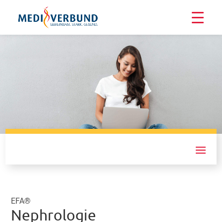
IFFM e.V.
EFA®
Nephrologie