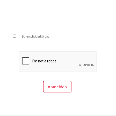
E-Mail*
Die
habe ich zur Kenntnis genommen und
Datenschutzerklärung
bin damit einverstanden.*
Anmelden