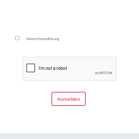
E-Mail*
Die
habe ich zur Kenntnis genommen und
Datenschutzerklärung
bin damit einverstanden.*
Anmelden