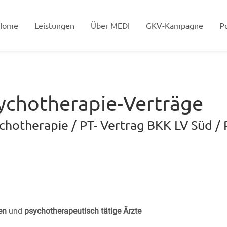
Home
Leistungen
Über MEDI
GKV-Kampagne
Po
ychotherapie-Verträge
hotherapie / PT- Vertrag BKK LV Süd / 
ten
und
psychotherapeutisch tätige Ärzte