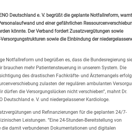
NO Deutschland e. V. begrüßt die geplante Notfallreform, warn
 Personalaufwand und einer gefährlichen Ressourcenverschiebun
hrden könnte. Der Verband fordert Zusatzvergütungen sowie
-Versorgungstrukturen sowie die Einbindung der niedergelassen
tige Notfallreform und begrüßen es, dass die Bundesregierung si
Wir brauchen mehr Patientensteuerung in unserem System. Die
sichtigung des drastischen Fachkräfte- und Ärztemangels erfolg
ourcenverschiebung zulasten der regulären ambulanten Versorg
ir dürfen die Versorgungslücken nicht verschieben“, mahnt Dr.
 Deutschland e. V. und niedergelassener Kardiologe.
zvergütungen und Refinanzierungen für die geplanten 24/7-
izinischen Leistungen. “Eine 24-Stunden-Bereitstellung von
 die damit verbundenen Dokumentationen und digitalen