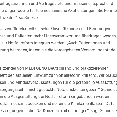
 Vertragsärztinnen und Vertragsärzte und müssen entsprechend
ierungsmodelle für telemedizinische Akutleistungen. Sie könnt
rt werden“, so Smetak.
renzen für telemedizinische Einschätzungen und Beratungen.
en und Patienten mehr Eigenverantwortung übertragen werden,
 zur Notfallreform integriert werden. „Auch Patientinnen und
uerung beitragen, indem sie die vorgegebenen Versorgungspfade
Vorsitzender von MEDI GENO Deutschland und praktizierender
eht den aktuellen Entwurf zur Notfallreform kritisch: „Wir brau
sen und Mindestvoraussetzungen für die personelle Ausstattung
rsorgungszeit in nicht gedeckte Notdienstzeiten geben.“ Schneid
 in die Ausgestaltung der Notfallreform eingebunden werden
otfallmedizin abdecken und sollen die Kliniken entlasten. Dafür
rzeugungen in die INZ-Konzepte mit einbringen“, sagt Schneide