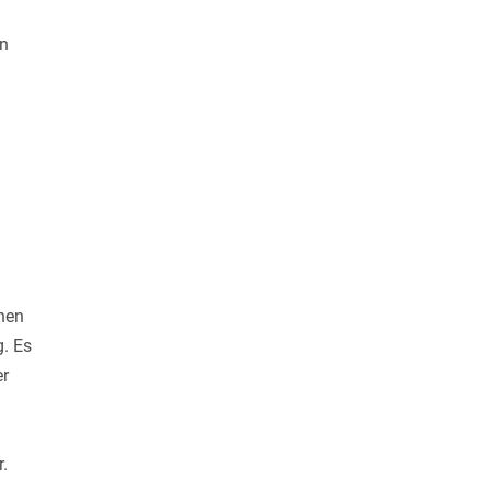
en
chen
. Es
er
r.