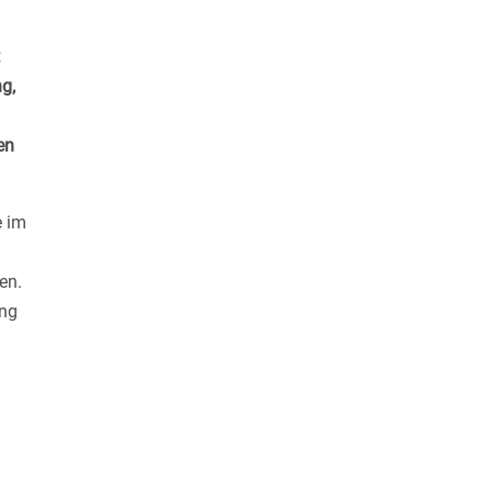
t
g,
en
e im
en.
ung