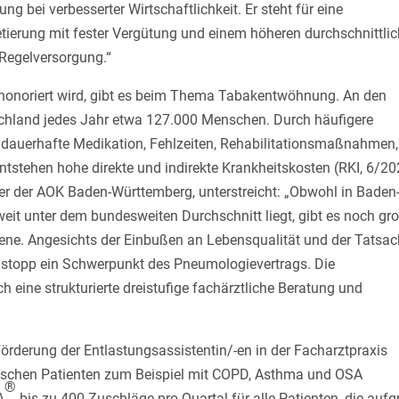
ng bei verbesserter Wirtschaftlichkeit. Er steht für eine
tierung mit fester Vergütung und einem höheren durchschnittli
 Regelversorgung.“
s honoriert wird, gibt es beim Thema Tabakentwöhnung. An den
schland jedes Jahr etwa 127.000 Menschen. Durch häufigere
auerhafte Medikation, Fehlzeiten, Rehabilitationsmaßnahmen,
ntstehen hohe direkte und indirekte Krankheitskosten (RKI, 6/20
r der AOK Baden-Württemberg, unterstreicht: „Obwohl in Baden
eit unter dem bundesweiten Durchschnitt liegt, gibt es noch gr
ffene. Angesichts der Einbußen an Lebensqualität und der Tatsac
chstopp ein Schwerpunkt des Pneumologievertrags. Die
 eine strukturierte dreistufige fachärztliche Beratung und
 Förderung der Entlastungsassistentin/-en in der Facharztpraxis
ronischen Patienten zum Beispiel mit COPD, Asthma und OSA
®
A
bis zu 400 Zuschläge pro Quartal für alle Patienten, die auf