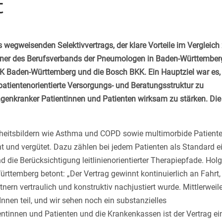
t
s wegweisenden Selektivvertrags, der
klare Vorteile im Vergleich
rtner des Berufsverbands der Pneumologen in Baden-Württember
 Baden-Württemberg und die Bosch BKK. Ein Hauptziel war es, 
atientenorientierte Versorgungs- und Beratungsstruktur zu
enkranker Patientinnen und Patienten wirksam zu stärken. Die
nkheitsbildern wie Asthma und COPD sowie multimorbide Patient
 und vergütet. Dazu zählen bei jedem Patienten als Standard e
ie Berücksichtigung leitlinienorientierter Therapiepfade. Holg
rttemberg betont: „Der Vertrag gewinnt kontinuierlich an Fahrt,
ern vertraulich und konstruktiv nachjustiert wurde. Mittlerweil
nen teil, und wir sehen noch ein substanzielles
entinnen und Patienten und die Krankenkassen ist der Vertrag ei