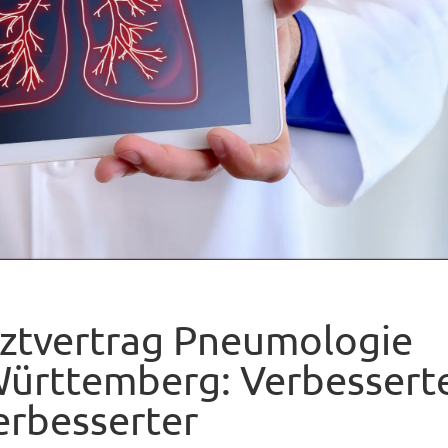
rztvertrag Pneumologie
ürttemberg: Verbessert
erbesserter