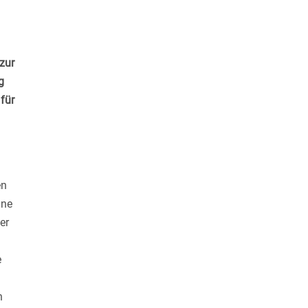
 zur
g
für
en
ine
er
e
n