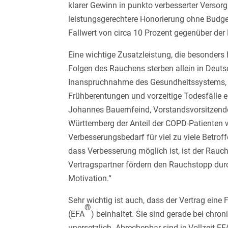
klarer Gewinn in punkto verbesserter Versorgu
leistungsgerechtere Honorierung ohne Budge
Fallwert von circa 10 Prozent gegenüber der
Eine wichtige Zusatzleistung, die besonder
Folgen des Rauchens sterben allein in Deut
Inanspruchnahme des Gesundheitssystems, d
Frühberentungen und vorzeitige Todesfälle e
Johannes Bauernfeind, Vorstandsvorsitzende
Württemberg der Anteil der COPD-Patienten w
Verbesserungsbedarf für viel zu viele Betro
dass Verbesserung möglich ist, ist der Rau
Vertragspartner fördern den Rauchstopp durch
Motivation.“
Sehr wichtig ist auch, dass der Vertrag eine
®
(EFA
) beinhaltet. Sie sind gerade bei ch
unersetzlich. Abrechenbar sind je Vollzeit-EF