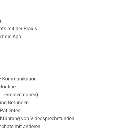
g
ats mit der Praxis
er die App
te Kommunikation
 Routine
n, Terminvergaben)
 und Befunden
 Patienten
chführung von Videosprechstunden
nchats mit anderen