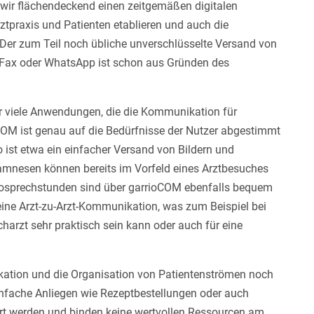
 wir flächendeckend einen zeitgemäßen digitalen
tpraxis und Patienten etablieren und auch die
 Der zum Teil noch übliche unverschlüsselte Versand von
, Fax oder WhatsApp ist schon aus Gründen des
r viele Anwendungen, die die Kommunikation für
oCOM ist genau auf die Bedürfnisse der Nutzer abgestimmt
So ist etwa ein einfacher Versand von Bildern und
mnesen können bereits im Vorfeld eines Arztbesuches
deosprechstunden sind über garrioCOM ebenfalls bequem
ne Arzt-zu-Arzt-Kommunikation, was zum Beispiel bei
arzt sehr praktisch sein kann oder auch für eine
ation und die Organisation von Patientenströmen noch
 Einfache Anliegen wie Rezeptbestellungen oder auch
rt werden und binden keine wertvollen Ressourcen am