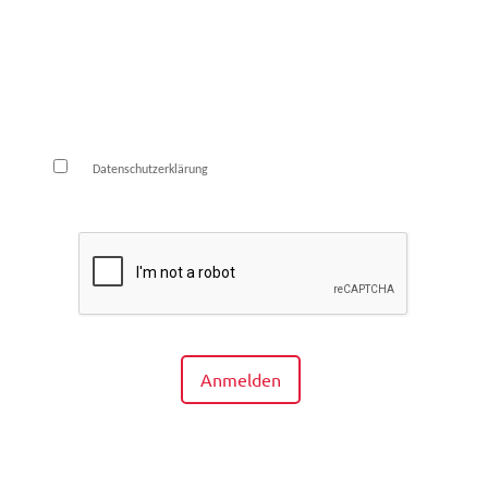
E-Mail*
Die
habe ich zur Kenntnis genommen und
Datenschutzerklärung
bin damit einverstanden.*
Anmelden